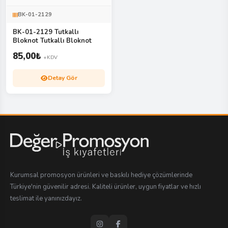
BK-01-2129
BK-01-2129 Tutkallı
Bloknot Tutkallı Bloknot
85,00
₺
+KDV
Detay Gör
Kurumsal promosyon ürünleri ve baskılı hediye çözümlerinde
Türkiye'nin güvenilir adresi. Kaliteli ürünler, uygun fiyatlar ve hızlı
teslimat ile yanınızdayız.