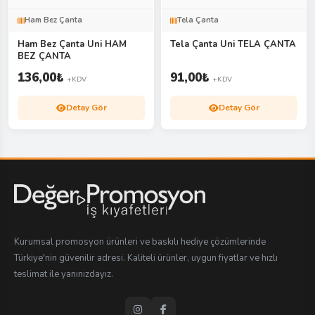
Ham Bez Çanta
Tela Çanta
Ham Bez Çanta Uni HAM
Tela Çanta Uni TELA ÇANTA
BEZ ÇANTA
136,00
₺
91,00
₺
+KDV
+KDV
Detay Gör
Detay Gör
Kurumsal promosyon ürünleri ve baskılı hediye çözümlerinde
Türkiye'nin güvenilir adresi. Kaliteli ürünler, uygun fiyatlar ve hızlı
teslimat ile yanınızdayız.