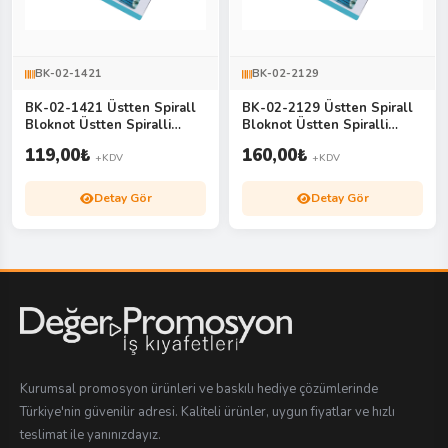
BK-02-1421
BK-02-2129
BK-02-1421 Üstten Spirall
BK-02-2129 Üstten Spirall
Bloknot Üstten Spiralli
Bloknot Üstten Spiralli
Bloknot
Bloknot
119,00
₺
160,00
₺
+KDV
+KDV
Detay Gör
Detay Gör
Kurumsal promosyon ürünleri ve baskılı hediye çözümlerinde
Türkiye'nin güvenilir adresi. Kaliteli ürünler, uygun fiyatlar ve hızlı
teslimat ile yanınızdayız.