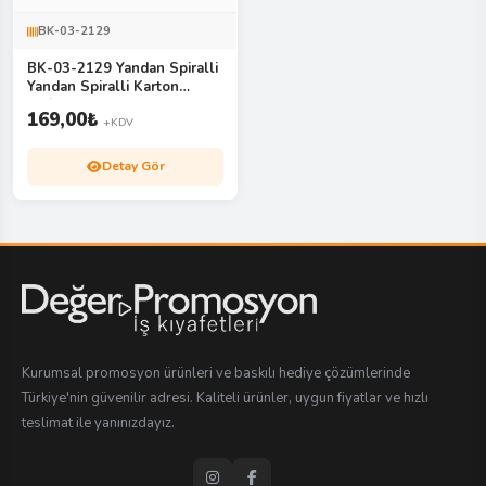
BK-03-2129
BK-03-2129 Yandan Spiralli
Yandan Spiralli Karton
Defter
169,00
₺
+KDV
Detay Gör
Kurumsal promosyon ürünleri ve baskılı hediye çözümlerinde
Türkiye'nin güvenilir adresi. Kaliteli ürünler, uygun fiyatlar ve hızlı
teslimat ile yanınızdayız.