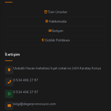
Tüm Ürünler
Hakkımızda
İletişim
Gizlilik Politikası
İletişim
Ulubatlı Hasan mahallesi İrşah sokak no:14/A Karatay Konya
0 534 406 27 97
0 534 406 27 97
bilgi@degerpromosyon.com