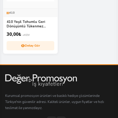
410
410 Yeşil Tohumlu Geri
Dönüşümlü Tükenmez
Kalem
30,00
₺
+KDV
Detay Gör
Kurumsal promosyon ürünleri ve baskılı hediye çözümlerinde
Türkiye'nin güvenilir adresi. Kaliteli ürünler, uygun fiyatlar ve hızlı
teslimat ile yanınızdayız.