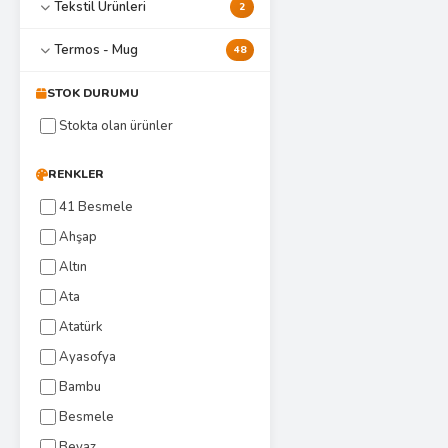
Tekstil Ürünleri
2
Termos - Mug
48
STOK DURUMU
Stokta olan ürünler
RENKLER
41 Besmele
Ahşap
Altın
Ata
Atatürk
Ayasofya
Bambu
Besmele
Beyaz