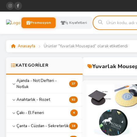
Promosyon
İş Kıyafetleri
Anasayfa
Ürünler “Yuvarlak Mousepad” olarak etiketlendi
KATEGORİLER
Yuvarlak Mouse
Ajanda - Not Defteri -
37
Notluk
Anahtarlık - Rozet
62
Çakı - El Feneri
4
Çanta - Cüzdan - Sekreterlik
16