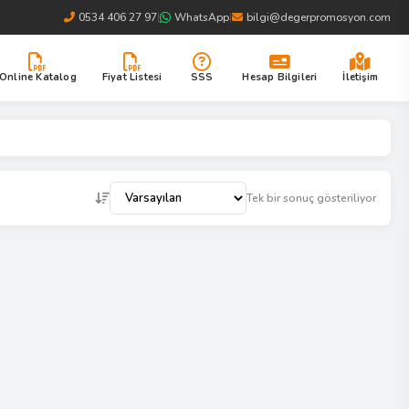
0534 406 27 97
|
WhatsApp
|
bilgi@degerpromosyon.com
Online Katalog
Fiyat Listesi
SSS
Hesap Bilgileri
İletişim
Tek bir sonuç gösteriliyor