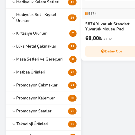
Hediyelik Kalem Setleri
45
5874
Hediyelik Set - Kişisel
34
Ürünler
5874 Yuvarlak Standart
Yuvarlak Mouse Pad
Kırtasiye Ürünleri
7
68,00
₺
+KDV
Lüks Metal Çakmaklar
11
Detay Gör
Masa Setleri ve Gereçleri
8
Matbaa Ürünleri
29
Promosyon Çakmaklar
21
Promosyon Kalemler
89
Promosyon Saatler
25
Teknoloji Ürünleri
79