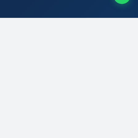
Kurumsal promosyon ürünleri ve baskılı hediye çözümlerinde
Türkiye'nin güvenilir adresi. Kaliteli ürünler, uygun fiyatlar ve hızlı
teslimat ile yanınızdayız.
Popüler Kategoriler