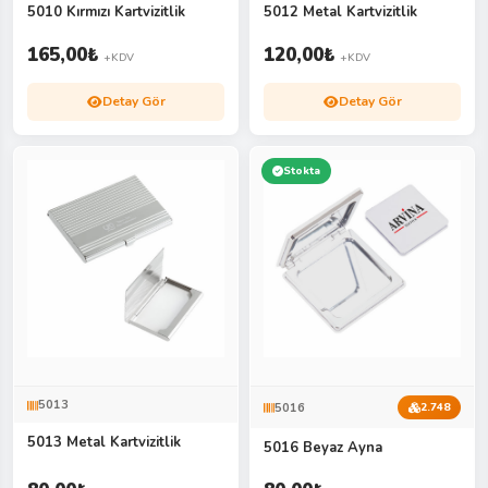
5010 Kırmızı Kartvizitlik
5012 Metal Kartvizitlik
165,00
₺
120,00
₺
+KDV
+KDV
Detay Gör
Detay Gör
Stokta
5013
5016
2.748
5013 Metal Kartvizitlik
5016 Beyaz Ayna