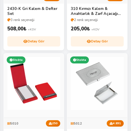
2430-K Gri Kalem & Defter
310 Kırmızı Kalem &
Set
Anahtarlık & Zarf Açacağı
Set
3 renk seçeneği
2 renk seçeneği
508,00
₺
205,00
₺
+KDV
+KDV
Detay Gör
Detay Gör
Stokta
Stokta
5010
5012
250
4.891