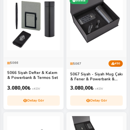
Stokta
5066
5067
450
5066 Siyah Defter & Kalem
5067 Siyah - Siyah Mug Çakı
& Powerbank & Termos Set
& Fener & Powerbank &
Termos Set
3.080,00
₺
3.080,00
₺
+KDV
+KDV
Detay Gör
Detay Gör