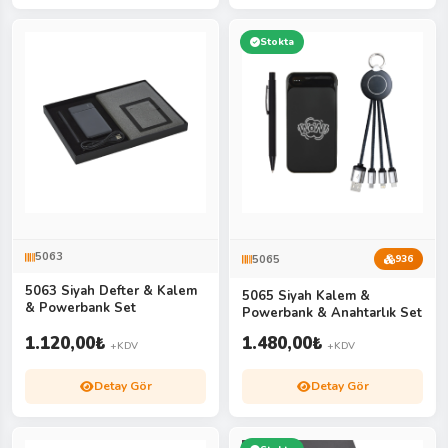
Stokta
5063
5065
936
5063 Siyah Defter & Kalem
5065 Siyah Kalem &
& Powerbank Set
Powerbank & Anahtarlık Set
1.120,00
₺
1.480,00
₺
+KDV
+KDV
Detay Gör
Detay Gör