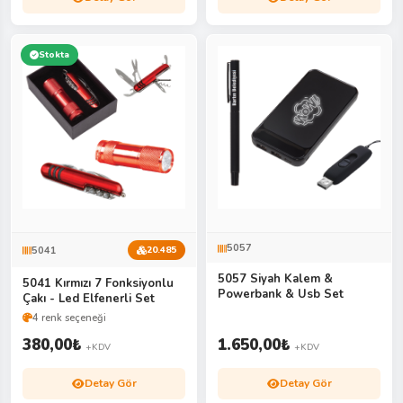
Stokta
5057
5041
20.485
5057 Siyah Kalem &
5041 Kırmızı 7 Fonksiyonlu
Powerbank & Usb Set
Çakı - Led Elfenerli Set
4 renk seçeneği
380,00
₺
1.650,00
₺
+KDV
+KDV
Detay Gör
Detay Gör