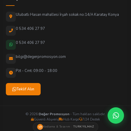
Ulubatlı Hasan mahallesi İrşah sokak no:14/A Karatay Konya
0 534 406 27 97
0 534 406 27 97
bilgi@degerpromosyon.com
Pzt - Cmt: 09:00 - 18:00
Teklif Alın
© 2026
Değer Promosyon
- Tüm hakları saklıdır.
Güvenli Alışveriş
Hızlı Kargo
7/24 Destek
Kodlama & Tasarım :
TURKYILMAZ