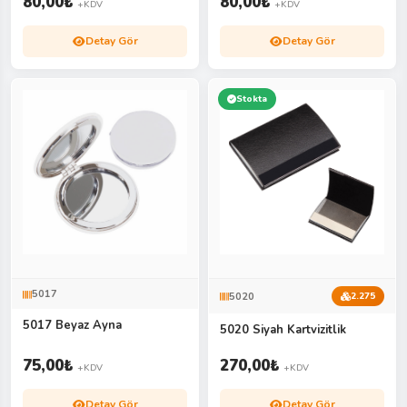
80,00
₺
80,00
₺
+KDV
+KDV
Detay Gör
Detay Gör
Stokta
5017
5020
2.275
5017 Beyaz Ayna
5020 Siyah Kartvizitlik
75,00
₺
270,00
₺
+KDV
+KDV
Detay Gör
Detay Gör