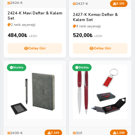
2424-K
2427-K
5.153
2424-K Mavi Defter & Kalem
2427-K Kırmızı Defter &
Set
Kalem Set
2 renk seçeneği
4 renk seçeneği
484,00
₺
520,00
₺
+KDV
+KDV
Detay Gör
Detay Gör
Stokta
Stokta
2430-K
310
7.145
1.209