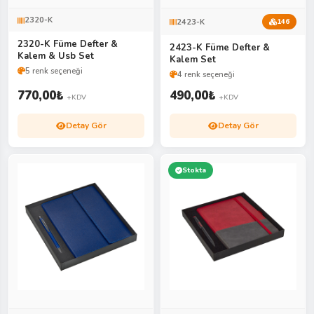
2320-K
2423-K
146
2320-K Füme Defter &
2423-K Füme Defter &
Kalem & Usb Set
Kalem Set
5 renk seçeneği
4 renk seçeneği
770,00
₺
490,00
₺
+KDV
+KDV
Detay Gör
Detay Gör
Stokta