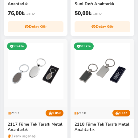
Anahtarlık
Suni̇ Deri̇ Anahtarlık
76,00
₺
50,00
₺
+KDV
+KDV
Detay Gör
Detay Gör
Stokta
Stokta
2117
2118
4.050
4.167
2117 Füme Tek Taraflı Metal
2118 Füme Tek Taraflı Metal
Anahtarlık
Anahtarlık
2 renk seçeneği