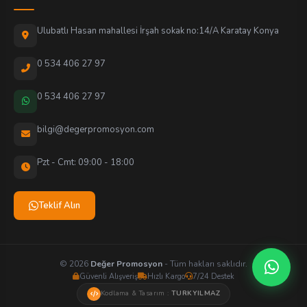
Ulubatlı Hasan mahallesi İrşah sokak no:14/A Karatay Konya
0 534 406 27 97
0 534 406 27 97
bilgi@degerpromosyon.com
Pzt - Cmt: 09:00 - 18:00
Teklif Alın
© 2026
Değer Promosyon
- Tüm hakları saklıdır.
Güvenli Alışveriş
Hızlı Kargo
7/24 Destek
Kodlama & Tasarım :
TURKYILMAZ