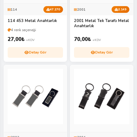
114
2001
47.270
2.149
114 453 Metal Anahtarlık
2001 Metal Tek Taraflı Metal
Anahtarlık
4 renk seçeneği
27,00
₺
70,00
₺
+KDV
+KDV
Detay Gör
Detay Gör