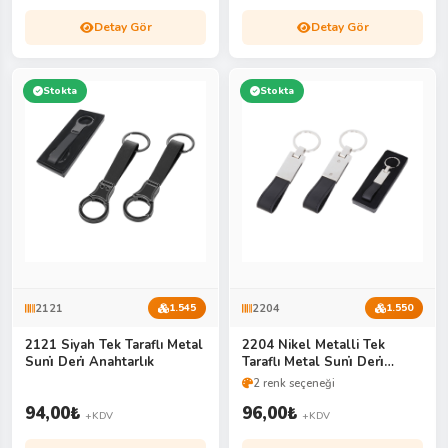
Detay Gör
Detay Gör
Stokta
Stokta
2121
2204
1.545
1.550
2121 Siyah Tek Taraflı Metal
2204 Nikel Metalli Tek
Suni̇ Deri̇ Anahtarlık
Taraflı Metal Suni̇ Deri̇
Anahtarlık
2 renk seçeneği
94,00
₺
96,00
₺
+KDV
+KDV