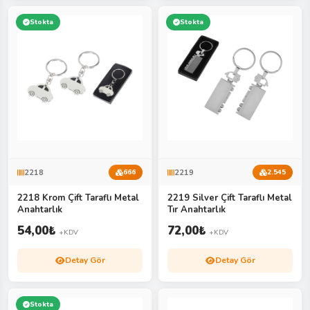
Stokta
Stokta
2218
2219
666
2.545
2218 Krom Çift Taraflı Metal
2219 Silver Çift Taraflı Metal
Anahtarlık
Tır Anahtarlık
54,00
₺
72,00
₺
+KDV
+KDV
Detay Gör
Detay Gör
Stokta