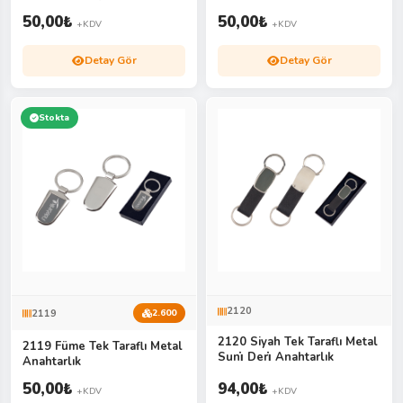
50,00
₺
50,00
₺
+KDV
+KDV
Detay Gör
Detay Gör
Stokta
2120
2119
2.600
2120 Siyah Tek Taraflı Metal
2119 Füme Tek Taraflı Metal
Suni̇ Deri̇ Anahtarlık
Anahtarlık
50,00
₺
94,00
₺
+KDV
+KDV