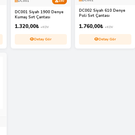
DC002
DC001
190
DC002 Siyah 610 Denye
DC001 Siyah 1900 Denye
Poli Sırt Çantası
Kumaş Sırt Çantası
1.320,00
₺
1.760,00
₺
+KDV
+KDV
Detay Gör
Detay Gör