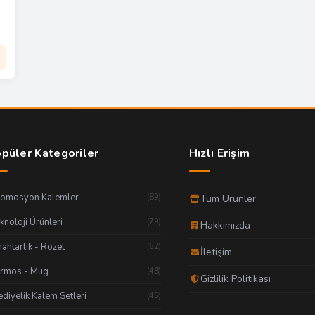
püler Kategoriler
Hızlı Erişim
romosyon Kalemler
(89)
Tüm Ürünler
knoloji Ürünleri
(79)
Hakkımızda
ahtarlık - Rozet
(62)
İletişim
ermos - Mug
(48)
Gizlilik Politikası
diyelik Kalem Setleri
(45)