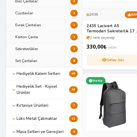
Bez Çantalar
2
Cüzdanlar
3
2435
629
Evrak Çantaları
1
2435 Lacivert A5
Termoderi Sekreterlik 17 
24 CM
Karton Çanta
1
2 renk seçeneği
330,00
₺
+KDV
Sekreterlikler
1
Detay Gör
Sırt Çantaları
8
Hediyelik Kalem Setleri
45
Stokta
Hediyelik Set - Kişisel
34
Ürünler
Kırtasiye Ürünleri
7
Lüks Metal Çakmaklar
11
Masa Setleri ve Gereçleri
8