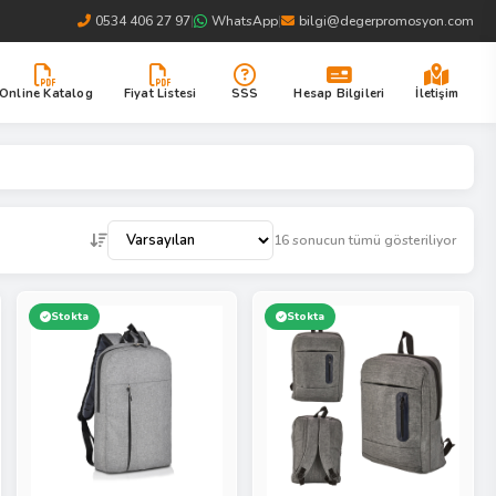
0534 406 27 97
|
WhatsApp
|
bilgi@degerpromosyon.com
Online Katalog
Fiyat Listesi
SSS
Hesap Bilgileri
İletişim
16 sonucun tümü gösteriliyor
Stokta
Stokta