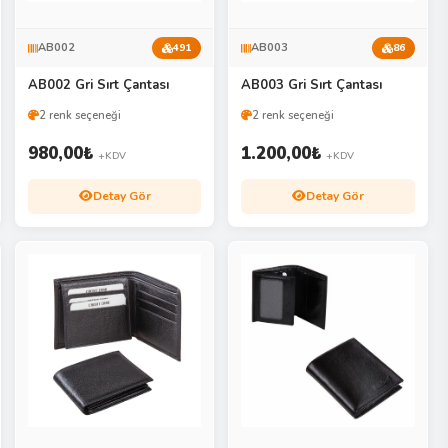
AB002
AB003
491
86
AB002 Gri Sırt Çantası
AB003 Gri Sırt Çantası
2 renk seçeneği
2 renk seçeneği
980,00
₺
1.200,00
₺
+KDV
+KDV
Detay Gör
Detay Gör