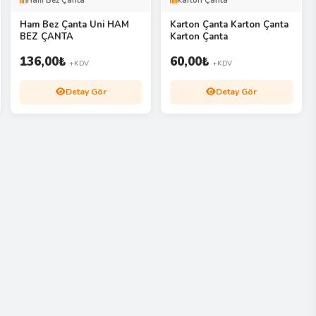
Ham Bez Çanta
Karton Çanta
Ham Bez Çanta Uni HAM
Karton Çanta Karton Çanta
BEZ ÇANTA
Karton Çanta
136,00
₺
60,00
₺
+KDV
+KDV
Detay Gör
Detay Gör