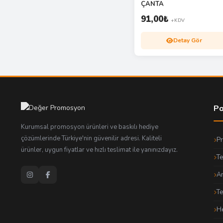
ÇANTA
91,00
₺
+KDV
Detay Gör
Po
Kurumsal promosyon ürünleri ve baskılı hediye
çözümlerinde Türkiye'nin güvenilir adresi. Kaliteli
P
ürünler, uygun fiyatlar ve hızlı teslimat ile yanınızdayız.
Te
An
T
He