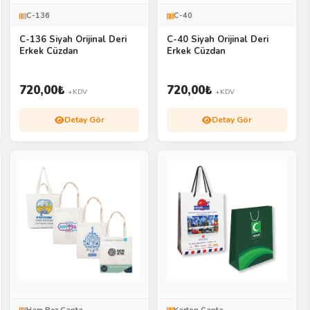
C-136
C-40
C-136 Siyah Orijinal Deri
C-40 Siyah Orijinal Deri
Erkek Cüzdan
Erkek Cüzdan
720,00
₺
720,00
₺
+KDV
+KDV
Detay Gör
Detay Gör