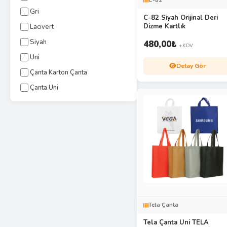
C-82
Gri
C-82 Siyah Orijinal Deri
Dizme Kartlık
Lacivert
Siyah
480,00
₺
+KDV
Uni
Detay Gör
Çanta Karton Çanta
Çanta Uni
Tela Çanta
Tela Çanta Uni TELA