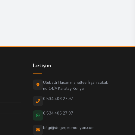
İletişim
Ulubatlı Hasan mahallesi İrşah sokak
no:14/A Karatay Konya
0 534 406 27 97
0 534 406 27 97
bilgi@degerpromosyon.com