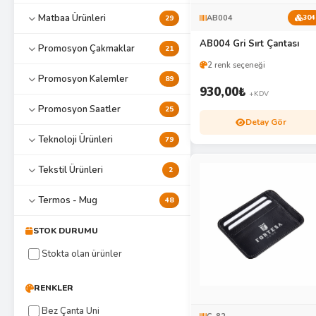
Matbaa Ürünleri
AB004
304
29
AB004 Gri Sırt Çantası
Promosyon Çakmaklar
21
2 renk seçeneği
Promosyon Kalemler
89
930,00
₺
+KDV
Promosyon Saatler
25
Detay Gör
Teknoloji Ürünleri
79
Tekstil Ürünleri
2
Termos - Mug
48
STOK DURUMU
Stokta olan ürünler
RENKLER
Bez Çanta Uni