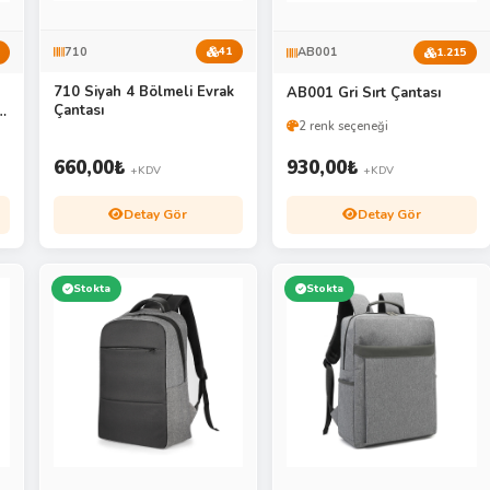
710
AB001
41
1.215
710 Siyah 4 Bölmeli Evrak
AB001 Gri Sırt Çantası
Çantası
x
2 renk seçeneği
660,00
₺
930,00
₺
+KDV
+KDV
Detay Gör
Detay Gör
Stokta
Stokta