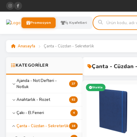
Promosyon
İş Kıyafetleri
Anasayfa
Çanta - Cüzdan - Sekreterlik
KATEGORİLER
Çanta - Cüzdan -
Ajanda - Not Defteri -
37
Notluk
Stokta
Anahtarlık - Rozet
62
Çakı - El Feneri
4
Çanta - Cüzdan - Sekreterlik
16