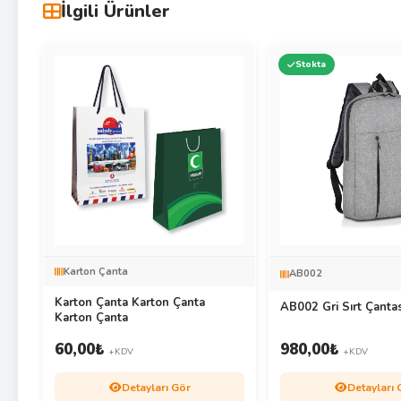
İlgili Ürünler
Stokta
Karton Çanta
AB002
Karton Çanta Karton Çanta
AB002 Gri Sırt Çantas
Karton Çanta
60,00
₺
980,00
₺
+KDV
+KDV
Detayları Gör
Detayları 