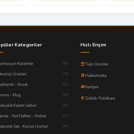
püler Kategoriler
Hızlı Erişim
romosyon Kalemler
(89)
Tüm Ürünler
knoloji Ürünleri
(79)
Hakkımızda
ahtarlık - Rozet
(62)
İletişim
ermos - Mug
(48)
Gizlilik Politikası
diyelik Kalem Setleri
(45)
anda - Not Defteri - Notluk
(37)
diyelik Set - Kişisel Ürünler
(34)