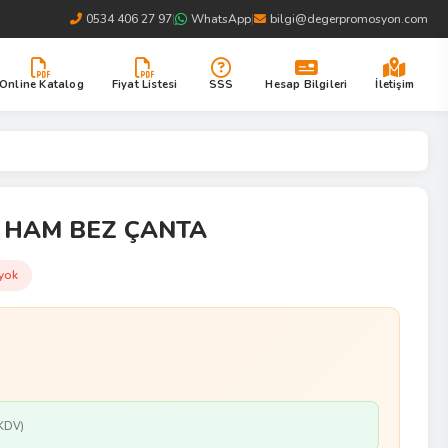
0534 406 27 97
|
WhatsApp
|
bilgi@degerpromosyon.com
Online Katalog
Fiyat Listesi
SSS
Hesap Bilgileri
İletişim
i HAM BEZ ÇANTA
yok
KDV)