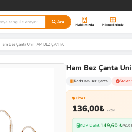
Ara
Hakkımızda
Hizmetlerimiz
Ham Bez Çanta Uni HAM BEZ ÇANTA
Ham Bez Çanta Un
Kod:
Ham Bez Çanta
Stokta 
FIYAT
136,00
₺
+KDV
149,60 ₺
KDV Dahil:
(%10 