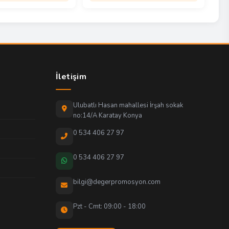
İletişim
Ulubatlı Hasan mahallesi İrşah sokak
no:14/A Karatay Konya
0 534 406 27 97
0 534 406 27 97
bilgi@degerpromosyon.com
Pzt - Cmt: 09:00 - 18:00