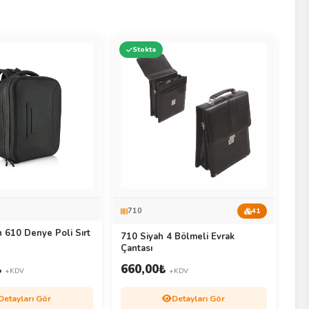
Stokta
710
41
 610 Denye Poli Sırt
710 Siyah 4 Bölmeli Evrak
Çantası
₺
660,00
₺
+KDV
+KDV
Detayları Gör
Detayları Gör