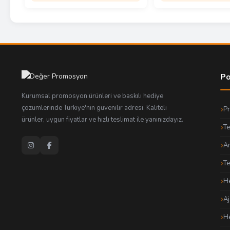
Po
Kurumsal promosyon ürünleri ve baskılı hediye
çözümlerinde Türkiye'nin güvenilir adresi. Kaliteli
P
ürünler, uygun fiyatlar ve hızlı teslimat ile yanınızdayız.
Te
An
T
He
Aj
He