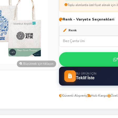
Toplu alımlarda özel fiyat almak için il
Renk - Varyete Seçenekleri
Renk
Bez Çanta Uni
Büyütmek için tıklayın
BU ÜRÜN İÇIN
Teklif İste
Güvenli Alışveriş
Hızlı Kargo
Özel