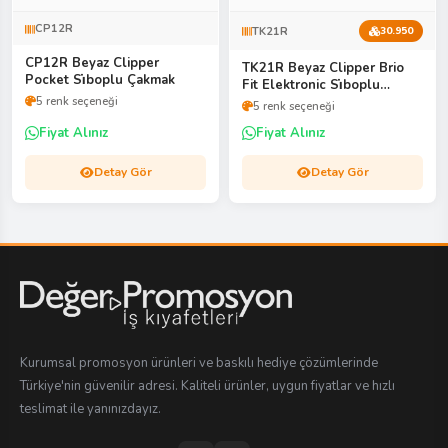
CP12R
TK21R
30.950
CP12R Beyaz Clipper
TK21R Beyaz Clipper Brio
Pocket Si̇boplu Çakmak
Fit Elektronic Si̇boplu
Çakmak
5 renk seçeneği
5 renk seçeneği
Fiyat Alınız
Fiyat Alınız
Detay Gör
Detay Gör
Kurumsal promosyon ürünleri ve baskılı hediye çözümlerinde
Türkiye'nin güvenilir adresi. Kaliteli ürünler, uygun fiyatlar ve hızlı
teslimat ile yanınızdayız.