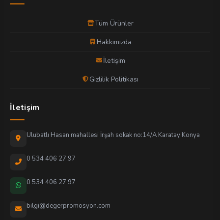
Tüm Ürünler
Hakkımızda
İletişim
Gizlilik Politikası
İletişim
Ulubatlı Hasan mahallesi İrşah sokak no:14/A Karatay Konya
0 534 406 27 97
0 534 406 27 97
bilgi@degerpromosyon.com