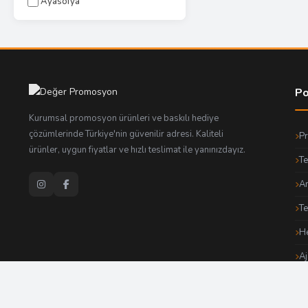
Ayasofya
Po
Kurumsal promosyon ürünleri ve baskılı hediye
çözümlerinde Türkiye'nin güvenilir adresi. Kaliteli
P
ürünler, uygun fiyatlar ve hızlı teslimat ile yanınızdayız.
Te
An
T
He
Aj
He
Ma