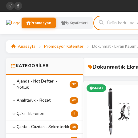
Promosyon
İş Kıyafetleri
Anasayfa
Promosyon Kalemler
Dokunmatik Ekran Kaleml
KATEGORİLER
Dokunmatik Ekra
Ajanda - Not Defteri -
37
Notluk
Stokta
Anahtarlık - Rozet
62
Çakı - El Feneri
4
Çanta - Cüzdan - Sekreterlik
16