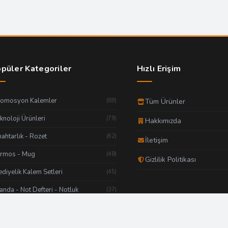
püler Kategoriler
Hızlı Erişim
romosyon Kalemler
(89)
Tüm Ürünler
knoloji Ürünleri
(79)
Hakkımızda
ahtarlık - Rozet
(62)
İletişim
ermos - Mug
(48)
Gizlilik Politikası
diyelik Kalem Setleri
(45)
anda - Not Defteri - Notluk
(37)
diyelik Set - Kişisel Ürünler
(34)
tbaa Ürünleri
(29)