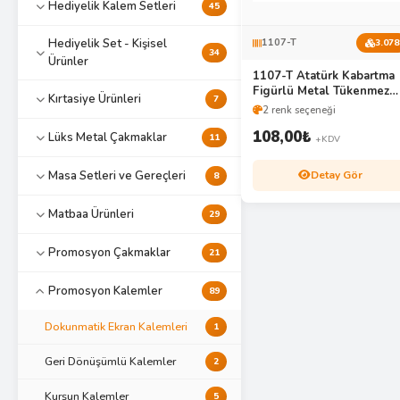
Hediyelik Kalem Setleri
45
Hediyelik Set - Kişisel
1107-T
3.078
34
Ürünler
1107-T Atatürk Kabartma
Figürlü Metal Tükenmez
Kırtasiye Ürünleri
7
Kalem
2 renk seçeneği
108,00
₺
Lüks Metal Çakmaklar
11
+KDV
Detay Gör
Masa Setleri ve Gereçleri
8
Matbaa Ürünleri
29
Promosyon Çakmaklar
21
Promosyon Kalemler
89
Dokunmatik Ekran Kalemleri
1
Geri Dönüşümlü Kalemler
2
Kurşun Kalemler
5