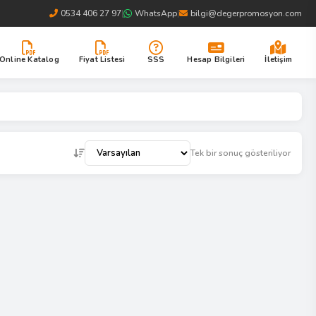
0534 406 27 97
|
WhatsApp
|
bilgi@degerpromosyon.com
Online Katalog
Fiyat Listesi
SSS
Hesap Bilgileri
İletişim
Tek bir sonuç gösteriliyor