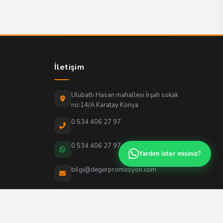
İletişim
Ulubatlı Hasan mahallesi İrşah sokak
no:14/A Karatay Konya
0 534 406 27 97
0 534 406 27 97
Yardım ister misiniz?
bilgi@degerpromosyon.com
Pzt - Cmt: 09:00 - 18:00