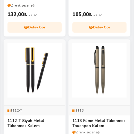
2 renk seçeneği
132,00
₺
105,00
₺
+KDV
+KDV
Detay Gör
Detay Gör
1112-T
1113
1112-T Siyah Metal
1113 Füme Metal Tükenmez
Tükenmez Kalem
Touchpen Kalem
2 renk seçeneği