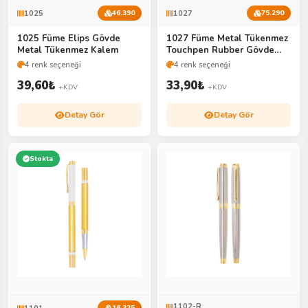
1025
1027
46.390
75.290
1025 Füme Elips Gövde
1027 Füme Metal Tükenmez
Metal Tükenmez Kalem
Touchpen Rubber Gövde
Kalem
4 renk seçeneği
4 renk seçeneği
39,60
₺
33,90
₺
+KDV
+KDV
Detay Gör
Detay Gör
Stokta
1102-R