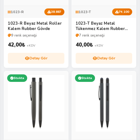
1023-R
1023-T
38.887
74.100
1023-R Beyaz Metal Roller
1023-T Beyaz Metal
Kalem Rubber Gövde
Tükenmez Kalem Rubber
Gövde
9 renk seçeneği
7 renk seçeneği
42,00
₺
40,00
₺
+KDV
+KDV
Detay Gör
Detay Gör
Stokta
Stokta