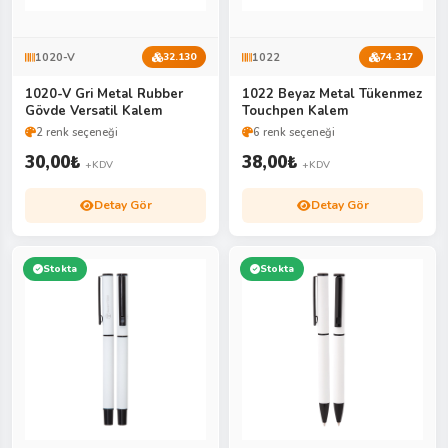
1020-V
1022
32.130
74.317
1020-V Gri Metal Rubber
1022 Beyaz Metal Tükenmez
Gövde Versatil Kalem
Touchpen Kalem
2 renk seçeneği
6 renk seçeneği
30,00
₺
38,00
₺
+KDV
+KDV
Detay Gör
Detay Gör
Stokta
Stokta