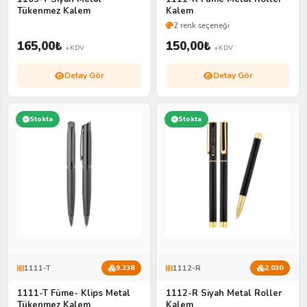
Tükenmez Kalem
Kalem
2 renk seçeneği
165,00
₺
150,00
₺
+KDV
+KDV
Detay Gör
Detay Gör
Stokta
Stokta
1111-T
1112-R
9.238
2.030
1111-T Füme- Klips Metal
1112-R Siyah Metal Roller
Tükenmez Kalem
Kalem