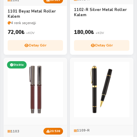
1101
16.325
1102-R Silver Metal Roller
1101 Beyaz Metal Roller
Kalem
Kalem
4 renk seçeneği
72,00
₺
180,00
₺
+KDV
+KDV
Detay Gör
Detay Gör
Stokta
1109-R
1103
20.538