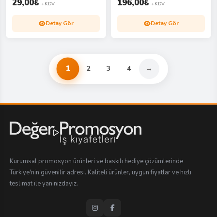
29,00
₺
196,00
₺
+KDV
+KDV
Detay Gör
Detay Gör
1
2
3
4
→
Kurumsal promosyon ürünleri ve baskılı hediye çözümlerinde
Türkiye'nin güvenilir adresi. Kaliteli ürünler, uygun fiyatlar ve hızlı
teslimat ile yanınızdayız.