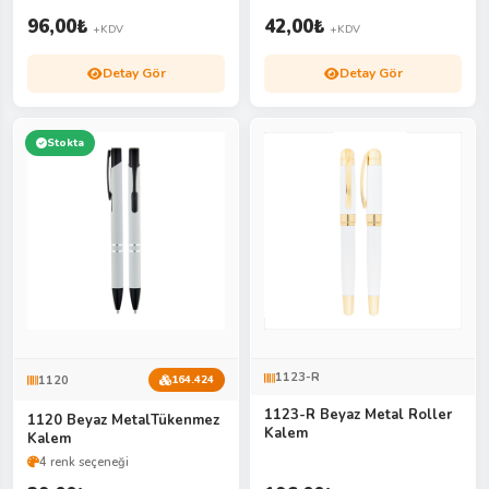
96,00
₺
42,00
₺
+KDV
+KDV
Detay Gör
Detay Gör
Stokta
1123-R
1120
164.424
1123-R Beyaz Metal Roller
1120 Beyaz MetalTükenmez
Kalem
Kalem
4 renk seçeneği