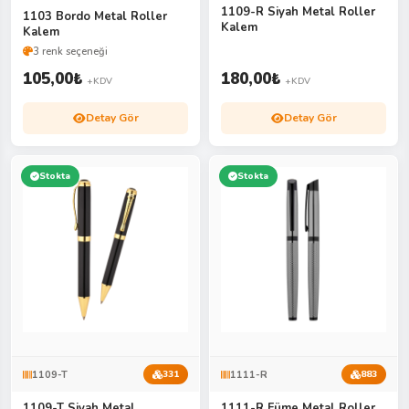
1109-R Siyah Metal Roller
1103 Bordo Metal Roller
Kalem
Kalem
3 renk seçeneği
105,00
₺
180,00
₺
+KDV
+KDV
Detay Gör
Detay Gör
Stokta
Stokta
1109-T
1111-R
331
883
1109-T Siyah Metal
1111-R Füme Metal Roller