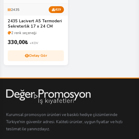
2435
629
2435 Lacivert A5 Termoderi
Sekreterlik 17 x 24 CM
2 renk seçeneği
330,00
₺
+KDV
Detay Gör
Kurumsal promosyon ürünleri ve baskılı hediye çözümlerinde
Türkiye'nin güvenilir adresi. Kaliteli ürünler, uygun fiyatlar ve hızlı
teslimat ile yanınızdayız.