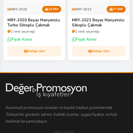
MRY-2020
MRY-2023
10.950
77.600
MRY-2020 Beyaz Manyetolu
MRY-2023 Beyaz Manyetolu
Turbo Si̇boplu Çakmak
Siboplu Çakmak
2 renk seçeneği
2 renk seçeneği
Fiyat Alınız
Fiyat Alınız
Detay Gör
Detay Gör
Kurumsal promosyon ürünleri ve baskılı hediye çözümlerinde
Türkiye'nin güvenilir adresi. Kaliteli ürünler, uygun fiyatlar ve hızlı
teslimat ile yanınızdayız.