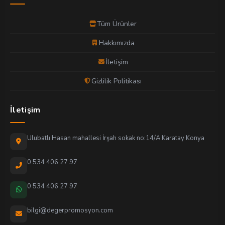
Tüm Ürünler
Hakkımızda
İletişim
Gizlilik Politikası
İletişim
Ulubatlı Hasan mahallesi İrşah sokak no:14/A Karatay Konya
0 534 406 27 97
0 534 406 27 97
bilgi@degerpromosyon.com