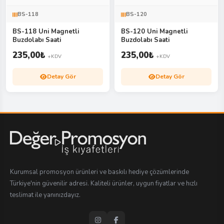
BS-118
BS-120
BS-118 Uni Magnetli
BS-120 Uni Magnetli
Buzdolabı Saati
Buzdolabı Saati
235,00
₺
235,00
₺
+KDV
+KDV
Detay Gör
Detay Gör
Kurumsal promosyon ürünleri ve baskılı hediye çözümlerinde
Türkiye'nin güvenilir adresi. Kaliteli ürünler, uygun fiyatlar ve hızlı
teslimat ile yanınızdayız.