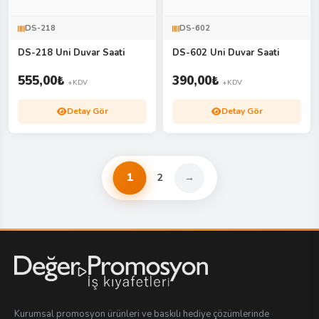
DS-218
DS-602
DS-218 Uni Duvar Saati
DS-602 Uni Duvar Saati
555,00
₺
390,00
₺
+KDV
+KDV
Detay Gör
Detay Gör
1
2
→
Kurumsal promosyon ürünleri ve baskılı hediye çözümlerinde