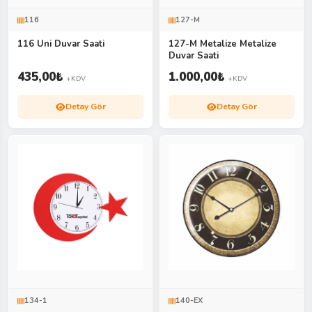
116
127-M
116 Uni Duvar Saati
127-M Metalize Metalize
Duvar Saati
435,00
₺
1.000,00
₺
+KDV
+KDV
Detay Gör
Detay Gör
134-1
140-EX