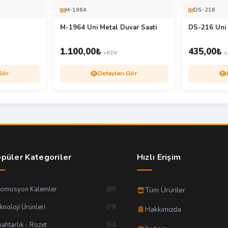
M-1964
DS-216
M-1964 Uni Metal Duvar Saati
DS-216 Uni 
1.100,00
₺
435,00
₺
+KDV
+
Gör
Detayları Gör
püler Kategoriler
Hızlı Erişim
romosyon Kalemler
(89)
Tüm Ürünler
knoloji Ürünleri
(79)
Hakkımızda
ahtarlık - Rozet
(62)