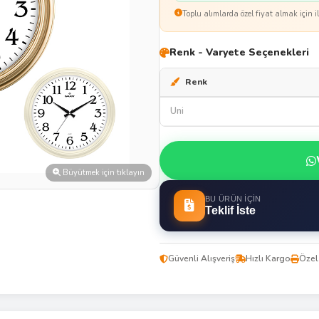
Toplu alımlarda özel fiyat almak için il
Renk - Varyete Seçenekleri
Renk
Uni
Büyütmek için tıklayın
BU ÜRÜN İÇIN
Teklif İste
Güvenli Alışveriş
Hızlı Kargo
Özel