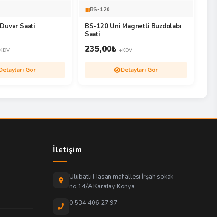
BS-120
Duvar Saati
BS-120 Uni Magnetli Buzdolabı
Saati
235,00
₺
KDV
+KDV
Detayları Gör
Detayları Gör
İletişim
Ulubatlı Hasan mahallesi İrşah sokak
no:14/A Karatay Konya
0 534 406 27 97