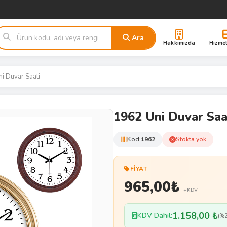
Ara
Hakkımızda
Hizmet
i Duvar Saati
1962 Uni Duvar Saa
Kod:
1962
Stokta yok
FIYAT
965,00
₺
+KDV
1.158,00 ₺
KDV Dahil:
(%