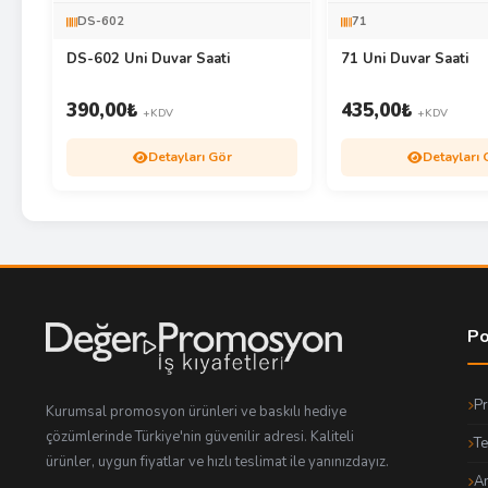
DS-602
71
DS-602 Uni Duvar Saati
71 Uni Duvar Saati
390,00
₺
435,00
₺
+KDV
+KDV
Detayları Gör
Detayları 
Po
P
Kurumsal promosyon ürünleri ve baskılı hediye
çözümlerinde Türkiye'nin güvenilir adresi. Kaliteli
Te
ürünler, uygun fiyatlar ve hızlı teslimat ile yanınızdayız.
An