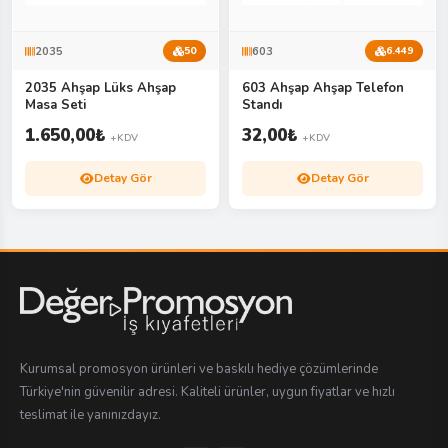
2035
603
50
6.449
2035 Ahşap Lüks Ahşap
603 Ahşap Ahşap Telefon
Masa Seti
Standı
1.650,00
₺
32,00
₺
+KDV
+KDV
Detay Gör
Detay Gör
Kurumsal promosyon ürünleri ve baskılı hediye çözümlerinde
Türkiye'nin güvenilir adresi. Kaliteli ürünler, uygun fiyatlar ve hızlı
teslimat ile yanınızdayız.