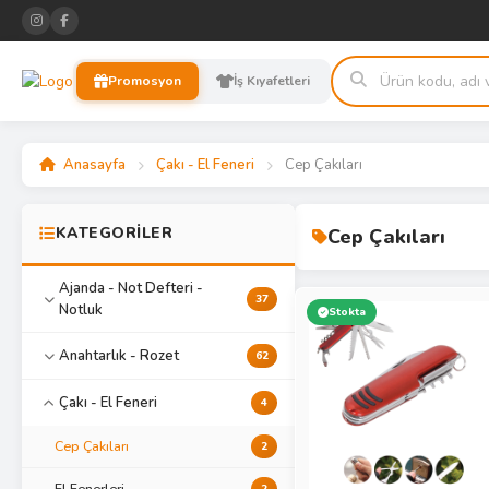
Promosyon
İş Kıyafetleri
Anasayfa
Çakı - El Feneri
Cep Çakıları
KATEGORİLER
Cep Çakıları
Ajanda - Not Defteri -
37
Notluk
Stokta
Anahtarlık - Rozet
62
Çakı - El Feneri
4
Cep Çakıları
2
El Fenerleri