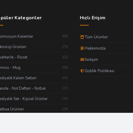
püler Kategoriler
Hızlı Erişim
romosyon Kalemler
(89)
Tüm Ürünler
knoloji Ürünleri
(79)
Hakkımızda
ahtarlık - Rozet
(62)
İletişim
ermos - Mug
(48)
Gizlilik Politikası
diyelik Kalem Setleri
(45)
anda - Not Defteri - Notluk
(37)
diyelik Set - Kişisel Ürünler
(34)
tbaa Ürünleri
(29)