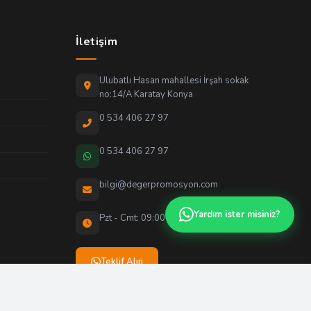
İletişim
Ulubatlı Hasan mahallesi İrşah sokak
no:14/A Karatay Konya
0 534 406 27 97
0 534 406 27 97
bilgi@degerpromosyon.com
Yardım ister misiniz?
Pzt - Cmt: 09:00 - 18:00
Teklif Alın