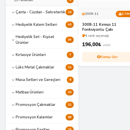
2
Çanta - Cüzdan - Sekreterlik
16
3008-11
2.794
3008-11 Kırmızı 11
Hediyelik Kalem Setleri
45
Fonksiyonlu Çakı
4 renk seçeneği
Hediyelik Set - Kişisel
34
Ürünler
196,00
₺
+KDV
Kırtasiye Ürünleri
7
Detay Gör
Lüks Metal Çakmaklar
11
Masa Setleri ve Gereçleri
8
Matbaa Ürünleri
29
Promosyon Çakmaklar
21
Promosyon Kalemler
89
Promosyon Saatler
25