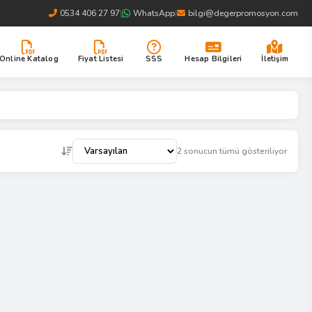
0534 406 27 97
|
WhatsApp
|
bilgi@degerpromosyon.com
Online Katalog
Fiyat Listesi
SSS
Hesap Bilgileri
İletişim
2 sonucun tümü gösteriliyor