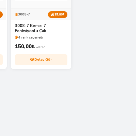
3008-7
25.807
3008-7 Kırmızı 7
Fonksiyonlu Çak
4 renk seçeneği
150,00
₺
+KDV
Detay Gör