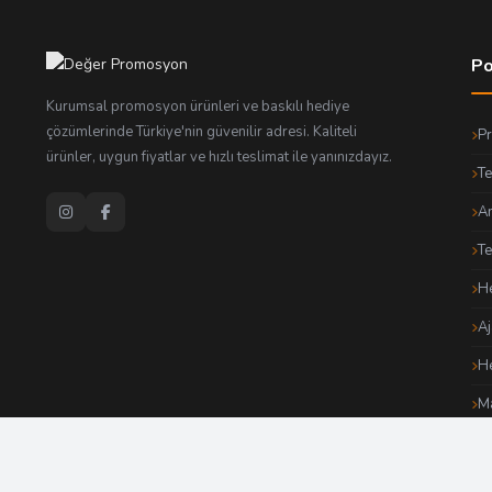
Po
Kurumsal promosyon ürünleri ve baskılı hediye
çözümlerinde Türkiye'nin güvenilir adresi. Kaliteli
P
ürünler, uygun fiyatlar ve hızlı teslimat ile yanınızdayız.
Te
An
T
He
Aj
He
Ma