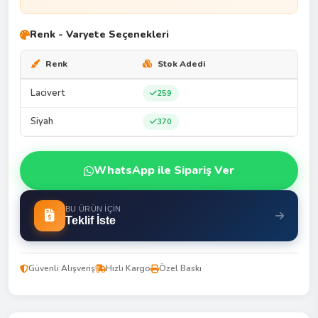
Renk - Varyete Seçenekleri
Renk
Stok Adedi
Lacivert
259
Siyah
370
WhatsApp ile Sipariş Ver
BU ÜRÜN İÇIN
Teklif İste
Güvenli Alışveriş
Hızlı Kargo
Özel Baskı