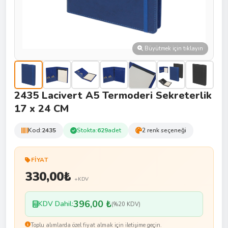
Büyütmek için tıklayın
2435 Lacivert A5 Termoderi Sekreterlik
17 x 24 CM
Kod:
2435
Stokta:
629
adet
2 renk seçeneği
FIYAT
330,00
₺
+KDV
396,00 ₺
KDV Dahil:
(%20 KDV)
Toplu alımlarda özel fiyat almak için iletişime geçin.