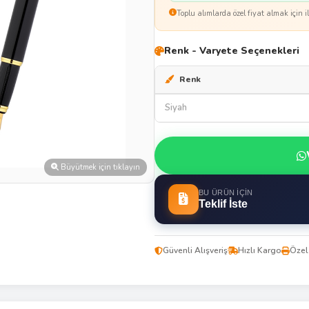
Toplu alımlarda özel fiyat almak için il
Renk - Varyete Seçenekleri
Renk
Siyah
Büyütmek için tıklayın
BU ÜRÜN İÇIN
Teklif İste
Güvenli Alışveriş
Hızlı Kargo
Özel