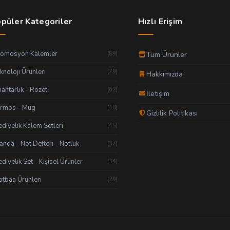
püler Kategoriler
Hızlı Erişim
romosyon Kalemler
(89)
Tüm Ürünler
knoloji Ürünleri
(79)
Hakkımızda
ahtarlık - Rozet
(62)
İletişim
ermos - Mug
(48)
Gizlilik Politikası
diyelik Kalem Setleri
(45)
anda - Not Defteri - Notluk
(37)
diyelik Set - Kişisel Ürünler
(34)
tbaa Ürünleri
(29)