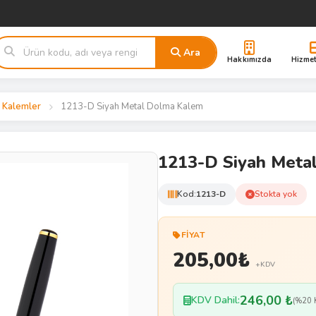
Ara
Hakkımızda
Hizmet
 Kalemler
1213-D Siyah Metal Dolma Kalem
1213-D Siyah Meta
Kod:
1213-D
Stokta yok
FIYAT
205,00
₺
+KDV
246,00 ₺
KDV Dahil:
(%20 