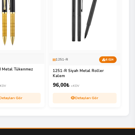
1251-R
6.024
d Metal Tükenmez
1251-R Siyah Metal Roller
Kalem
96,00
₺
KDV
+KDV
Detayları Gör
Detayları Gör