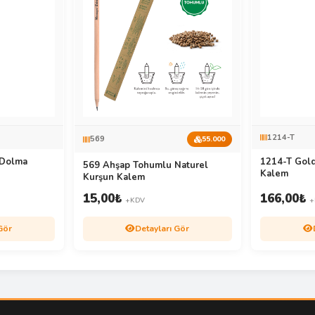
1214-T
569
55.000
 Dolma
1214-T Gol
569 Ahşap Tohumlu Naturel
Kalem
Kurşun Kalem
15,00
₺
166,00
₺
+KDV
+
Gör
Detayları Gör