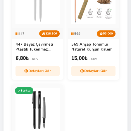
447
569
228.206
55.000
447 Beyaz Çevirmeli
569 Ahşap Tohumlu
Plastik Tükenmez
Naturel Kurşun Kalem
Kalem
6,80
₺
15,00
₺
+KDV
+KDV
Detayları Gör
Detayları Gör
Stokta