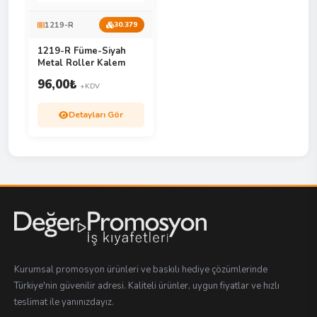
1219-R
30.379
1219-R Füme-Siyah
Metal Roller Kalem
96,00
₺
+KDV
Detayları Gör
Kurumsal promosyon ürünleri ve baskılı hediye çözümlerinde
Türkiye'nin güvenilir adresi. Kaliteli ürünler, uygun fiyatlar ve hızlı
teslimat ile yanınızdayız.