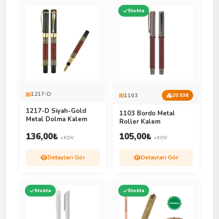
Stokta
1217-D
1103
20.538
1217-D Siyah-Gold
1103 Bordo Metal
Metal Dolma Kalem
Roller Kalem
136,00
₺
105,00
₺
+KDV
+KDV
Detayları Gör
Detayları Gör
Stokta
Stokta