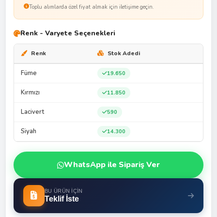
Toplu alımlarda özel fiyat almak için iletişime geçin.
Renk - Varyete Seçenekleri
Renk
Stok Adedi
Füme
19.650
Kırmızı
11.850
Lacivert
590
Siyah
14.300
WhatsApp ile Sipariş Ver
BU ÜRÜN İÇIN
Teklif İste