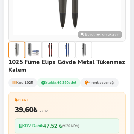
Büyütmek için tıklayın
1025 Füme Elips Gövde Metal Tükenmez
Kalem
Kod:
1025
Stokta:
46.390
adet
4 renk seçeneği
FIYAT
39,60
₺
+KDV
47,52 ₺
KDV Dahil:
(%20 KDV)