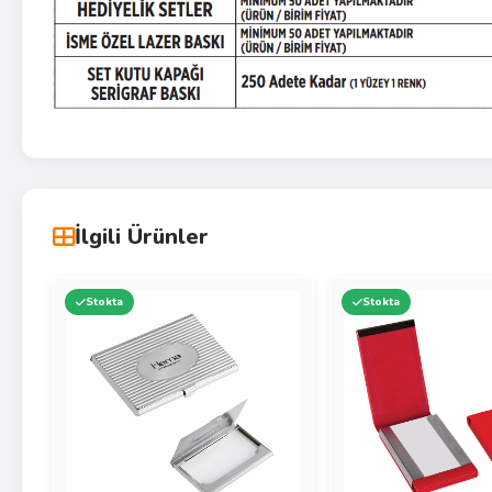
İlgili Ürünler
Stokta
Stokta