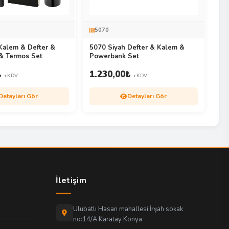
5070
Kalem & Defter &
5070 Siyah Defter & Kalem &
& Termos Set
Powerbank Set
₺
1.230,00
₺
+KDV
+KDV
Detayları Gör
Detayları Gör
İletişim
Ulubatlı Hasan mahallesi İrşah sokak
no:14/A Karatay Konya