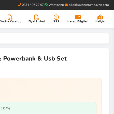
0534 406 27 97
|
WhatsApp
|
bilgi@degerpromosyon.com
Online Katalog
Fiyat Listesi
SSS
Hesap Bilgileri
İletişim
& Powerbank & Usb Set
20 KDV)