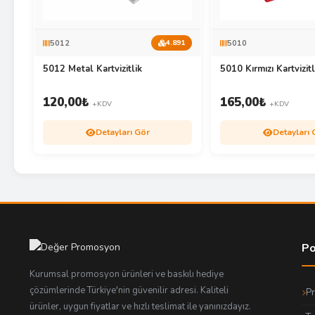
5012
5010
4.891
5012 Metal Kartvizitlik
5010 Kırmızı Kartvizitl
120,00
₺
165,00
₺
+KDV
+KDV
Detayları Gör
Detayları 
Po
Kurumsal promosyon ürünleri ve baskılı hediye
çözümlerinde Türkiye'nin güvenilir adresi. Kaliteli
P
ürünler, uygun fiyatlar ve hızlı teslimat ile yanınızdayız.