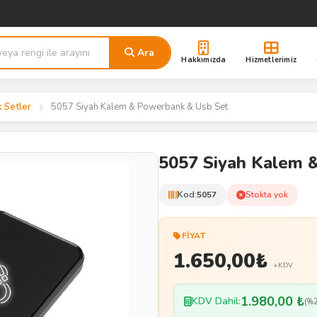
Ara
Hakkımızda
Hizmetlerimiz
k Setler
5057 Siyah Kalem & Powerbank & Usb Set
5057 Siyah Kalem 
Kod:
5057
Stokta yok
FIYAT
1.650,00
₺
+KDV
1.980,00 ₺
KDV Dahil:
(%