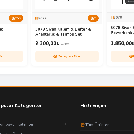
5078
5079
250
2
5078 Siyah 
ik
5079 Siyah Kalem & Defter &
Powerbank 
Anahtarlık & Termos Set
2.300,00
₺
3.850,00
+KDV
Gör
Detayları Gör
püler Kategoriler
Hızlı Erişim
romosyon Kalemler
(89)
Tüm Ürünler