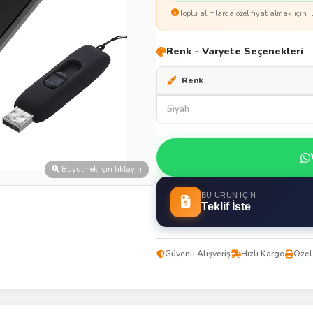
Toplu alımlarda özel fiyat almak için il
Renk - Varyete Seçenekleri
Renk
Siyah
Büyütmek için tıklayın
BU ÜRÜN İÇIN
Teklif İste
Güvenli Alışveriş
Hızlı Kargo
Özel