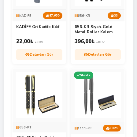
KADİFE
656-KR
87.650
33
KADİFE Gri Kadife Kılıf
656-KR Siyah-Gold
Metal Roller Kalem
Seti
22,00
₺
396,00
₺
+KDV
+KDV
Detayları Gör
Detayları Gör
Stokta
656-KT
1111-KT
3.621