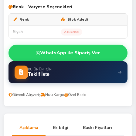
Renk - Varyete Seçenekleri
Renk
Stok Adedi
Siyah
Tükendi
WhatsApp ile Sipariş Ver
BU ÜRÜN İÇIN
Teklif İste
Güvenli Alışveriş
Hızlı Kargo
Özel Baskı
Açıklama
Ek bilgi
Baskı Fiyatları