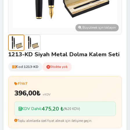
Büyütmek için tıklayın
1213-KD Siyah Metal Dolma Kalem Seti
Kod:
1213-KD
Stokta yok
FIYAT
396,00
₺
+KDV
475,20 ₺
KDV Dahil:
(%20 KDV)
Toplu alımlarda özel fiyat almak için iletişime geçin.