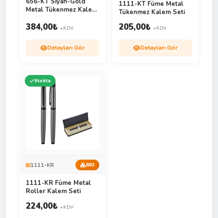
656-KT Siyah-Gold
1111-KT Füme Metal
Metal Tükenmez Kalem
Tükenmez Kalem Seti
Seti
384,00
₺
205,00
₺
+KDV
+KDV
Detayları Gör
Detayları Gör
Stokta
1111-KR
883
1111-KR Füme Metal
Roller Kalem Seti
224,00
₺
+KDV