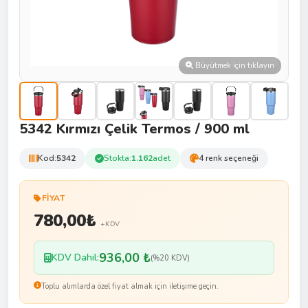
Büyütmek için tıklayın
5342 Kırmızı Çelik Termos / 900 ml
Kod:
5342
Stokta:
1.162
adet
4 renk seçeneği
FIYAT
780,00
₺
+KDV
936,00 ₺
KDV Dahil:
(%20 KDV)
Toplu alımlarda özel fiyat almak için iletişime geçin.