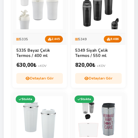
5335
5349
2.445
9.486
5335 Beyaz Çelik
5349 Siyah Çelik
Termos / 400 ml
Termos / 550 ml
630,00
₺
820,00
₺
+KDV
+KDV
Detayları Gör
Detayları Gör
Stokta
Stokta