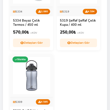
5334
5319
1.060
4.594
5334 Beyaz Çelik
5319 Şeffaf Şeffaf Çelik
Termos / 450 ml
Kupa / 400 ml
570,00
₺
250,00
₺
+KDV
+KDV
Detayları Gör
Detayları Gör
Stokta
5309
4.565