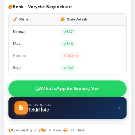
Renk - Varyete Seçenekleri
Renk
Stok Adedi
Kırmızı
317
Mavi
543
Pembe
Tükendi
Siyah
302
WhatsApp ile Sipariş Ver
BU ÜRÜN İÇIN
Teklif İste
Güvenli Alışveriş
Hızlı Kargo
Özel Baskı