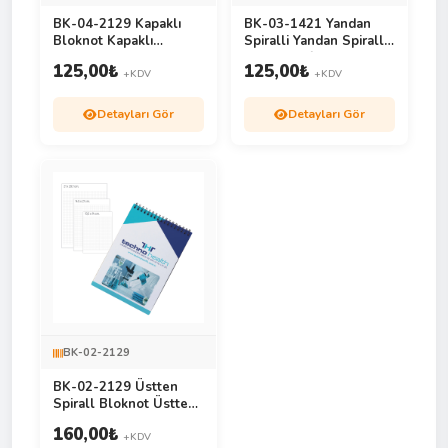
BK-04-2129 Kapaklı
BK-03-1421 Yandan
Bloknot Kapaklı
Spiralli Yandan Spiralli
Bloknot
Karton Defter
125,00
₺
125,00
₺
+KDV
+KDV
Detayları Gör
Detayları Gör
BK-02-2129
BK-02-2129 Üstten
Spirall Bloknot Üstten
Spiralli Bloknot
160,00
₺
+KDV