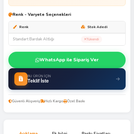
Renk - Varyete Seçenekleri
Renk
Stok Adedi
Standart Bardak Altlığı
Tükendi
WhatsApp ile Sipariş Ver
BU ÜRÜN İÇIN
Teklif İste
Güvenli Alışveriş
Hızlı Kargo
Özel Baskı
Açıklama
Ek bilgi
Baskı Fiyatları