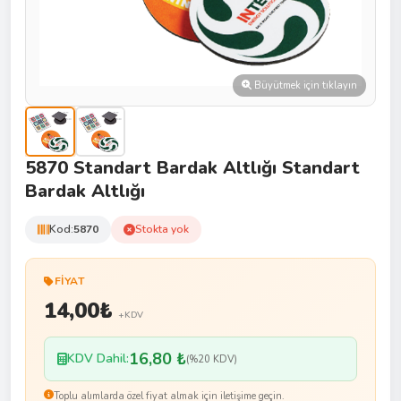
Büyütmek için tıklayın
5870 Standart Bardak Altlığı Standart
Bardak Altlığı
Kod:
5870
Stokta yok
FIYAT
14,00
₺
+KDV
16,80 ₺
KDV Dahil:
(%20 KDV)
Toplu alımlarda özel fiyat almak için iletişime geçin.