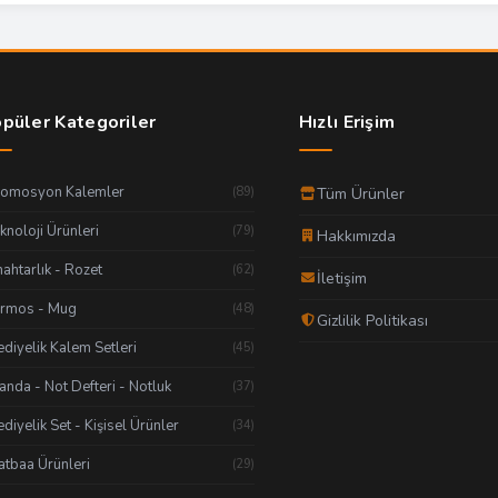
püler Kategoriler
Hızlı Erişim
romosyon Kalemler
(89)
Tüm Ürünler
knoloji Ürünleri
(79)
Hakkımızda
ahtarlık - Rozet
(62)
İletişim
ermos - Mug
(48)
Gizlilik Politikası
diyelik Kalem Setleri
(45)
anda - Not Defteri - Notluk
(37)
diyelik Set - Kişisel Ürünler
(34)
tbaa Ürünleri
(29)