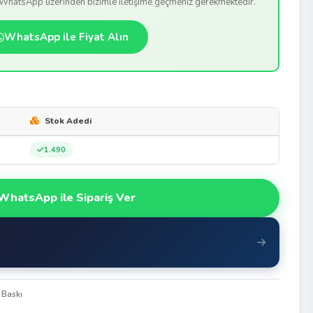
n WhatsApp üzerinden bizimle iletişime geçmeniz gerekmektedir.
WhatsApp ile Fiyat Alın
Stok Adedi
1.490
WhatsApp ile Sipariş Ver
 Baskı