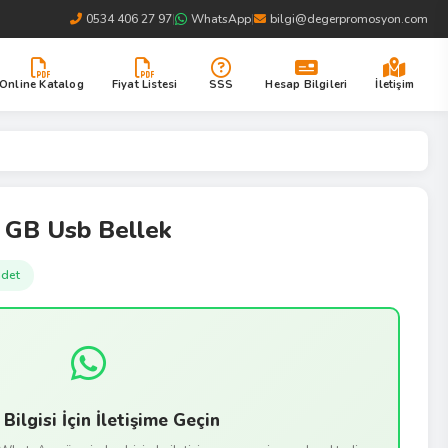
0534 406 27 97
|
WhatsApp
|
bilgi@degerpromosyon.com
Online Katalog
Fiyat Listesi
SSS
Hesap Bilgileri
İletişim
2 GB Usb Bellek
adet
 Bilgisi İçin İletişime Geçin