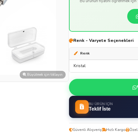
Bu ürünün fiyatını öğrenmek içi
Renk - Varyete Seçenekleri
Renk
Kristal
Büyütmek için tıklayın
BU ÜRÜN İÇIN
Teklif İste
Güvenli Alışveriş
Hızlı Kargo
Özel