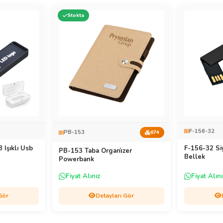
Stokta
F-156-32
PB-153
674
 Işıklı Usb
F-156-32 Si
PB-153 Taba Organi̇zer
Bellek
Powerbank
Fiyat Alınız
Fiyat Alını
Gör
Detayları Gör