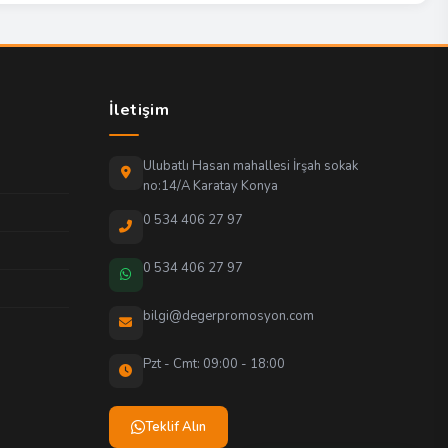
İletişim
Ulubatlı Hasan mahallesi İrşah sokak
no:14/A Karatay Konya
0 534 406 27 97
0 534 406 27 97
bilgi@degerpromosyon.com
Pzt - Cmt: 09:00 - 18:00
Teklif Alın