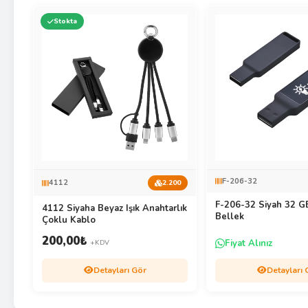
Stokta
F-206-32
4112
2.200
F-206-32 Siyah 32 GB
4112 Siyaha Beyaz Işık Anahtarlık
Bellek
Çoklu Kablo
200,00
₺
Fiyat Alınız
+KDV
Detayları Gör
Detayları 