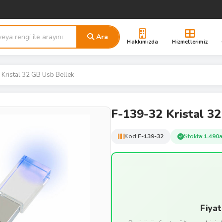
Ara
Hakkımızda
Hizmetlerimiz
Kristal 32 GB Usb Bellek
F-139-32 Kristal 3
Kod:
F-139-32
Stokta:
1.490
Fiyat