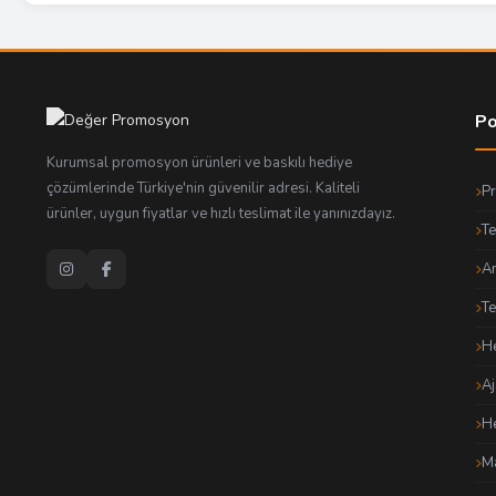
Po
Kurumsal promosyon ürünleri ve baskılı hediye
çözümlerinde Türkiye'nin güvenilir adresi. Kaliteli
P
ürünler, uygun fiyatlar ve hızlı teslimat ile yanınızdayız.
Te
An
T
He
Aj
He
Ma