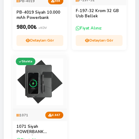
F-197-32
PB-4019
554
F-197-32 Krom 32 GB
PB-4019 Siyah 10.000
Usb Bellek
mAh Powerbank
980,00
₺
Fiyat Alınız
+KDV
Detayları Gör
Detayları Gör
Stokta
1071
4.447
1071 Siyah
POWERBANK
ORGANİZER