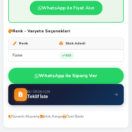
WhatsApp ile Fiyat Alın
Renk - Varyete Seçenekleri
Renk
Stok Adedi
Füme
469
WhatsApp ile Sipariş Ver
BU ÜRÜN İÇIN
Teklif İste
Güvenli Alışveriş
Hızlı Kargo
Özel Baskı