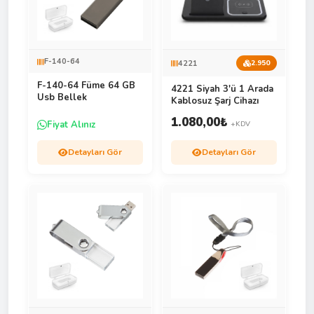
F-140-64
4221
2.950
F-140-64 Füme 64 GB
4221 Siyah 3'ü 1 Arada
Usb Bellek
Kablosuz Şarj Cihazı
1.080,00
₺
Fiyat Alınız
+KDV
Detayları Gör
Detayları Gör