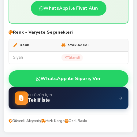
WhatsApp ile Fiyat Alın
Renk - Varyete Seçenekleri
Renk
Stok Adedi
Siyah
Tükendi
WhatsApp ile Sipariş Ver
BU ÜRÜN İÇIN
Teklif İste
Güvenli Alışveriş
Hızlı Kargo
Özel Baskı