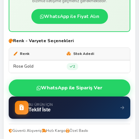
bizimle iletişime geçmeniz gerekmektedir.
WhatsApp ile Fiyat Alın
Renk - Varyete Seçenekleri
Renk
Stok Adedi
Rose Gold
2
WhatsApp ile Sipariş Ver
BU ÜRÜN İÇIN
Teklif İste
Güvenli Alışveriş
Hızlı Kargo
Özel Baskı