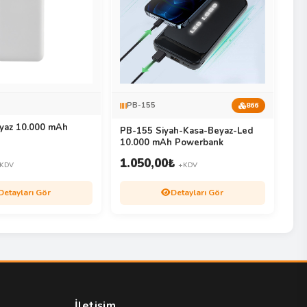
PB-155
866
yaz 10.000 mAh
PB-155 Siyah-Kasa-Beyaz-Led
10.000 mAh Powerbank
1.050,00
₺
KDV
+KDV
Detayları Gör
Detayları Gör
İletişim