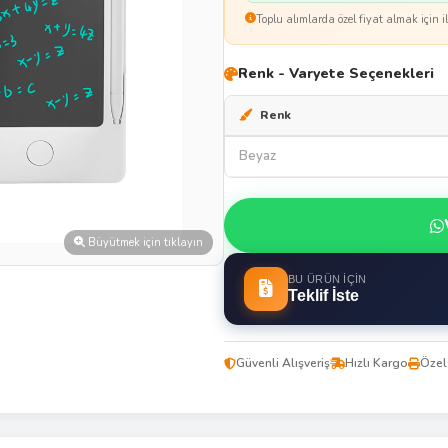
Toplu alımlarda özel fiyat almak için il
Renk - Varyete Seçenekleri
Renk
Beyaz
Büyütmek için tıklayın
BU ÜRÜN İÇIN
Teklif İste
Güvenli Alışveriş
Hızlı Kargo
Özel