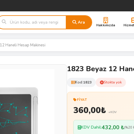
Ara
Hakkımızda
Hizmet
12 Haneli Hesap Makinesi
1823 Beyaz 12 Hane
Kod:
1823
Stokta yok
FIYAT
360,00
₺
+KDV
432,00 ₺
KDV Dahil:
(%20 