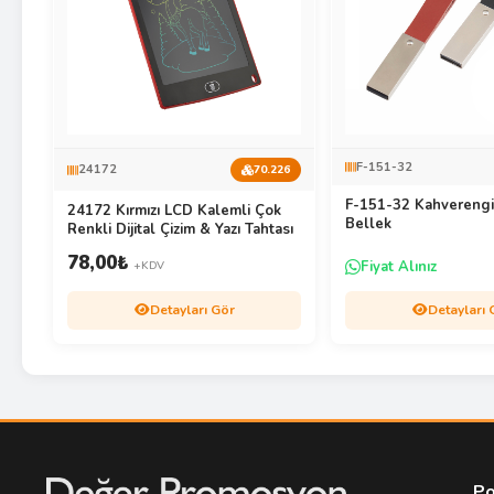
F-151-32
24172
70.226
F-151-32 Kahvereng
24172 Kırmızı LCD Kalemli Çok
Bellek
Renkli Dijital Çizim & Yazı Tahtası
78,00
₺
Fiyat Alınız
+KDV
Detayları Gör
Detayları 
Po