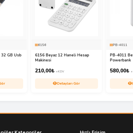
6156
PB-4011
i 32 GB Usb
6156 Beyaz 12 Haneli Hesap
PB-4011 Be
Makinesi
Powerbank
210,00
₺
580,00
₺
+KDV
+
Gör
Detayları Gör
püler Kategoriler
Hızlı Erişim