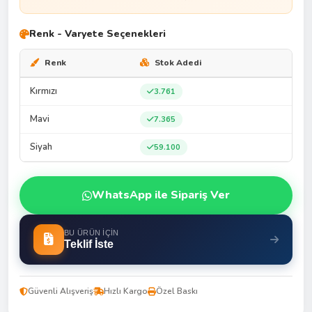
Renk - Varyete Seçenekleri
Renk
Stok Adedi
Kırmızı
3.761
Mavi
7.365
Siyah
59.100
WhatsApp ile Sipariş Ver
BU ÜRÜN İÇIN
Teklif İste
Güvenli Alışveriş
Hızlı Kargo
Özel Baskı