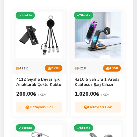
Stokta
Stokta
4112
4210
2.200
4.950
4112 Siyaha Beyaz Işık
4210 Siyah 3'ü 1 Arada
Anahtarlık Çoklu Kablo
Kablosuz Şarj Cihazı
200,00
₺
1.020,00
₺
+KDV
+KDV
Detayları Gör
Detayları Gör
Stokta
Stokta