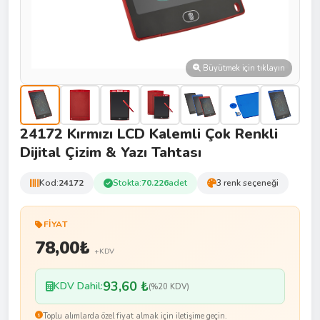
Büyütmek için tıklayın
24172 Kırmızı LCD Kalemli Çok Renkli
Dijital Çizim & Yazı Tahtası
Kod:
24172
Stokta:
70.226
adet
3 renk seçeneği
FIYAT
78,00
₺
+KDV
93,60 ₺
KDV Dahil:
(%20 KDV)
Toplu alımlarda özel fiyat almak için iletişime geçin.