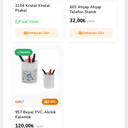
2104 Kristal Kristal
603 Ahşap Ahşap
Plaket
Telefon Standı
32,00
₺
Fiyat Alınız
+KDV
Detayları Gör
Detayları Gör
Stokta
957
3.892
957 Beyaz PVC-Akrilik
Kalemlik
120,00
₺
+KDV