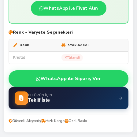
WhatsApp ile Fiyat Alın
Renk - Varyete Seçenekleri
Renk
Stok Adedi
Kristal
Tükendi
WhatsApp ile Sipariş Ver
BU ÜRÜN İÇIN
Teklif İste
Güvenli Alışveriş
Hızlı Kargo
Özel Baskı