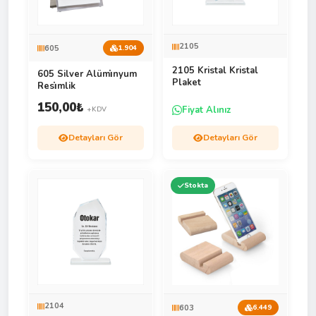
2105
605
1.904
2105 Kristal Kristal
605 Silver Alümi̇nyum
Plaket
Resi̇mlik
150,00
₺
Fiyat Alınız
+KDV
Detayları Gör
Detayları Gör
Stokta
2104
603
6.449