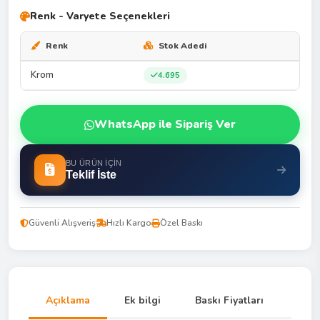
Renk - Varyete Seçenekleri
Renk
Stok Adedi
Krom
4.695
WhatsApp ile Sipariş Ver
BU ÜRÜN İÇIN
Teklif İste
Güvenli Alışveriş
Hızlı Kargo
Özel Baskı
Açıklama
Ek bilgi
Baskı Fiyatları