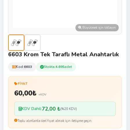
Büyütmek için tıklayın
6603 Krom Tek Taraflı Metal Anahtarlık
Kod:
6603
Stokta:
4.695
adet
FIYAT
60,00
₺
+KDV
72,00 ₺
KDV Dahil:
(%20 KDV)
Toplu alımlarda özel fiyat almak için iletişime geçin.