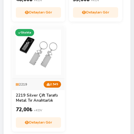
+KDV
+KDV
Detayları Gör
Detayları Gör
Stokta
2219
2.545
2219 Silver Çift Taraflı
Metal Tır Anahtarlık
72,00
₺
+KDV
Detayları Gör