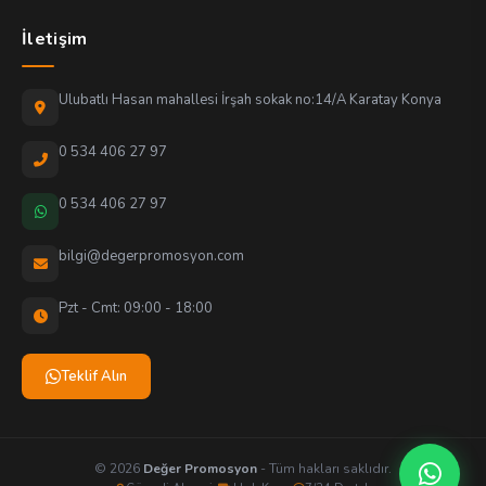
İletişim
Ulubatlı Hasan mahallesi İrşah sokak no:14/A Karatay Konya
0 534 406 27 97
0 534 406 27 97
bilgi@degerpromosyon.com
Pzt - Cmt: 09:00 - 18:00
Teklif Alın
© 2026
Değer Promosyon
- Tüm hakları saklıdır.