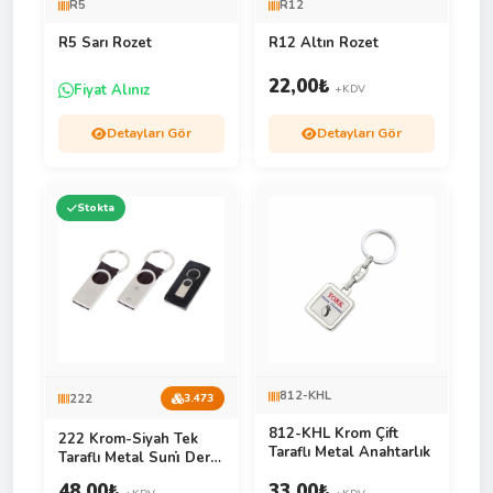
R5
R12
R5 Sarı Rozet
R12 Altın Rozet
22,00
₺
Fiyat Alınız
+KDV
Detayları Gör
Detayları Gör
Stokta
812-KHL
222
3.473
812-KHL Krom Çift
222 Krom-Siyah Tek
Taraflı Metal Anahtarlık
Taraflı Metal Suni̇ Deri̇
Anahtarlık
48,00
₺
33,00
₺