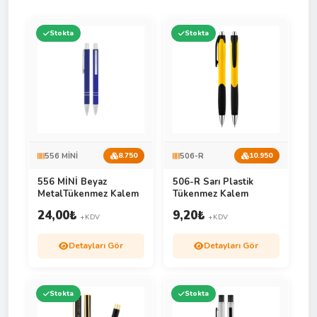
Stokta
Stokta
556 MİNİ
506-R
8.750
10.950
556 MİNİ Beyaz
506-R Sarı Plastik
MetalTükenmez Kalem
Tükenmez Kalem
24,00
₺
9,20
₺
+KDV
+KDV
Detayları Gör
Detayları Gör
Stokta
Stokta