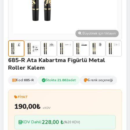
Büyütmek için tıklayın
685-R Ata Kabartma Figürlü Metal
Roller Kalem
Kod:
685-R
Stokta:
21.862
adet
6 renk seçeneği
FIYAT
190,00
₺
+KDV
228,00 ₺
KDV Dahil:
(%20 KDV)