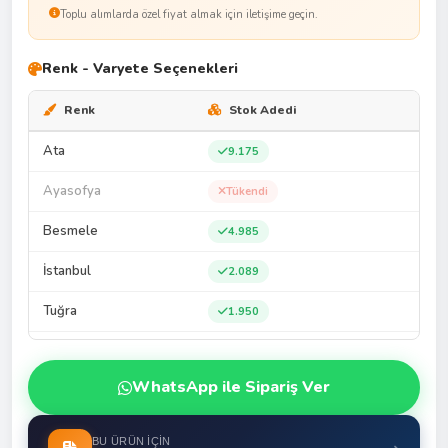
Toplu alımlarda özel fiyat almak için iletişime geçin.
Renk - Varyete Seçenekleri
Renk
Stok Adedi
Ata
9.175
Ayasofya
Tükendi
Besmele
4.985
İstanbul
2.089
Tuğra
1.950
Türkiye
3.663
WhatsApp ile Sipariş Ver
BU ÜRÜN İÇIN