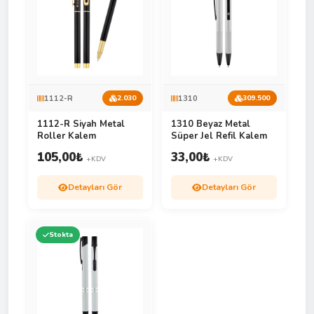
1112-R
1310
2.030
309.500
1112-R Siyah Metal
1310 Beyaz Metal
Roller Kalem
Süper Jel Refil Kalem
105,00
₺
33,00
₺
+KDV
+KDV
Detayları Gör
Detayları Gör
Stokta