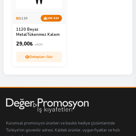
1120
164.424
1120 Beyaz
MetalTükenmez Kalem
29,00
₺
+KDV
Detayları Gör
Kurumsal promosyon ürünleri ve baskılı hediye çözümlerinde
Türkiye'nin güvenilir adresi. Kaliteli ürünler, uygun fiyatlar ve hızlı